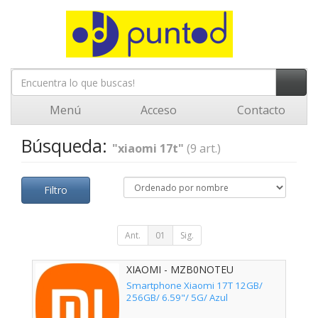
Menú
Acceso
Contacto
Búsqueda:
"xiaomi 17t"
(9 art.)
Filtro
Ant.
01
Sig.
XIAOMI - MZB0NOTEU
Smartphone Xiaomi 17T 12GB/
256GB/ 6.59"/ 5G/ Azul