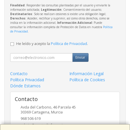
Finalidad
: Responder las consultas planteadas por el usuario y enviarle la
información solicitada;
Legitimación
: Consentimiento del usuario;
Destinatarios
: Solo se realizan cesiones si existe una obligación legal;
Derechos
: Acceder, rectificar y suprimir, así como otros derechos, como se
indica en la información adicional;
Información Adicional
: Puede
consultar la información completa de Protección de Datos en nuestra
Política
de Privacidad
.
He leído y acepto la
Política de Privacidad
.
Enviar
Contacto
Información Legal
Política Privacidad
Política de Cookies
Dónde Estamos
Contacto
Avda del Carbono, 46 Parcela 45
30369
Cartagena
,
Murcia
968 506 619
admin@puntodinformatica.com