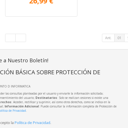
26,99 €
Ant.
01
e a Nuestro Boletín!
CIÓN BÁSICA SOBRE PROTECCIÓN DE
UNTO D INFORMATICA
der las consultas planteadas por el usuario y enviarle la información solicitada;
onsentimiento del usuario;
Destinatarios
: Solo se realizan cesiones si existe una
rechos
: Acceder, rectificar y suprimir, así como otros derechos, como se indica en la
nal;
Información Adicional
: Puede consultar la información completa de Protección de
olítica de Privacidad
.
acepto la
Política de Privacidad
.