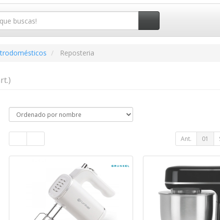
ctrodomésticos
Reposteria
rt.)
Ant.
01