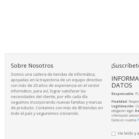
Sobre Nosotros
¡Suscríbet
Somos una cadena de tiendas de informática,
INFORMA
apoyadas en la trayectoria de un equipo directivo
DATOS
con más de 20 años de experiencia en el sector
informático, para así, lograr satisfacer las
Responsable
: P
necesidades del cliente, por ello cada día
Finalidad
: Respon
seguimos incorporando nuevas familias y marcas
Legitimación
: C
de producto. Contamos con más de 80 tiendas en
obligación legal;
De
todo el país y seguiremos creciendo.
información adicio
Datos en nuestra
P
He leído y 