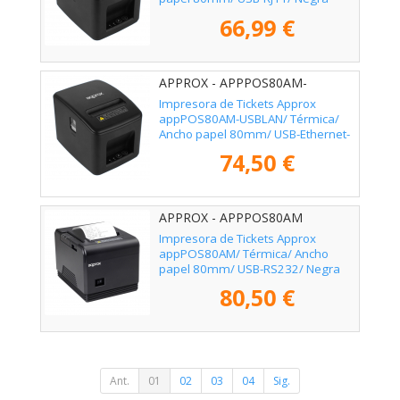
66,99 €
APPROX - APPPOS80AM-
USBLAN
Impresora de Tickets Approx
appPOS80AM-USBLAN/ Térmica/
Ancho papel 80mm/ USB-Ethernet-
RJ11/ Negra
74,50 €
APPROX - APPPOS80AM
Impresora de Tickets Approx
appPOS80AM/ Térmica/ Ancho
papel 80mm/ USB-RS232/ Negra
80,50 €
Ant.
01
02
03
04
Sig.