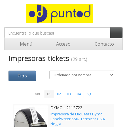
Menú
Acceso
Contacto
Impresoras tickets
(29 art.)
Filtro
Ant.
01
02
03
04
Sig.
DYMO - 2112722
Impresora de Etiquetas Dymo
LabelWriter 550/ Térmica/ USB/
Negra