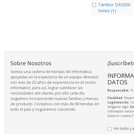
Tambor DR2000
Series (1)
Sobre Nosotros
¡Suscríbet
Somos una cadena de tiendas de informática,
INFORMA
apoyadas en la trayectoria de un equipo directivo
DATOS
con más de 20 años de experiencia en el sector
informático, para así, lograr satisfacer las
Responsable
: P
necesidades del cliente, por ello cada día
Finalidad
: Respon
seguimos incorporando nuevas familias y marcas
Legitimación
: C
de producto. Contamos con más de 80 tiendas en
obligación legal;
De
todo el país y seguiremos creciendo.
información adicio
Datos en nuestra
P
He leído y 