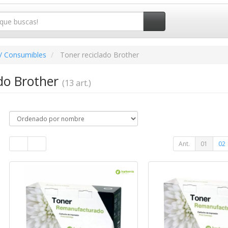
/ Consumibles
Toner reciclado Brother
ado Brother
(13 art.)
Ant.
01
02