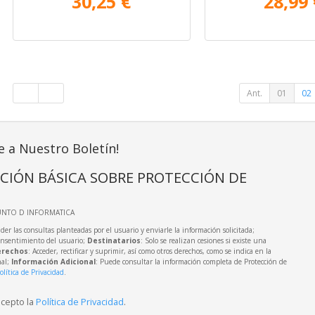
30,25 €
28,99 
Ant.
01
02
e a Nuestro Boletín!
CIÓN BÁSICA SOBRE PROTECCIÓN DE
UNTO D INFORMATICA
der las consultas planteadas por el usuario y enviarle la información solicitada;
onsentimiento del usuario;
Destinatarios
: Solo se realizan cesiones si existe una
rechos
: Acceder, rectificar y suprimir, así como otros derechos, como se indica en la
nal;
Información Adicional
: Puede consultar la información completa de Protección de
olítica de Privacidad
.
acepto la
Política de Privacidad
.