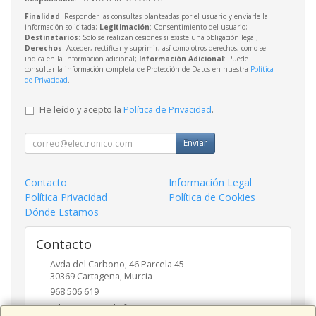
Finalidad
: Responder las consultas planteadas por el usuario y enviarle la
información solicitada;
Legitimación
: Consentimiento del usuario;
Destinatarios
: Solo se realizan cesiones si existe una obligación legal;
Derechos
: Acceder, rectificar y suprimir, así como otros derechos, como se
indica en la información adicional;
Información Adicional
: Puede
consultar la información completa de Protección de Datos en nuestra
Política
de Privacidad
.
He leído y acepto la
Política de Privacidad
.
Enviar
Contacto
Información Legal
Política Privacidad
Política de Cookies
Dónde Estamos
Contacto
Avda del Carbono, 46 Parcela 45
30369
Cartagena
,
Murcia
968 506 619
admin@puntodinformatica.com