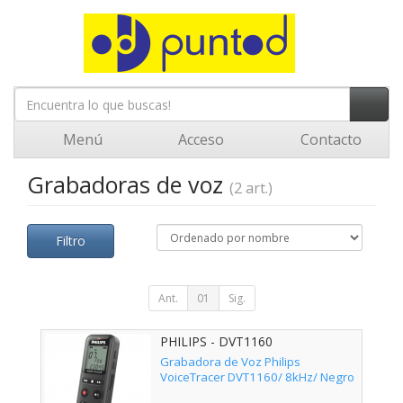
Menú
Acceso
Contacto
Grabadoras de voz
(2 art.)
Filtro
Ant.
01
Sig.
PHILIPS - DVT1160
Grabadora de Voz Philips
VoiceTracer DVT1160/ 8kHz/ Negro