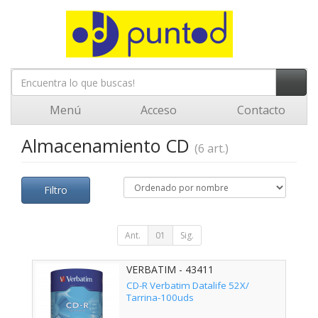
Menú
Acceso
Contacto
Almacenamiento CD
(6 art.)
Filtro
Ant.
01
Sig.
VERBATIM - 43411
CD-R Verbatim Datalife 52X/
Tarrina-100uds