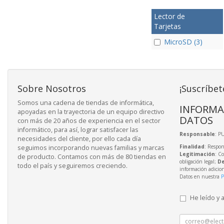
Lector de
Tarjetas
MicroSD (3)
Sobre Nosotros
¡Suscríbet
Somos una cadena de tiendas de informática,
INFORMA
apoyadas en la trayectoria de un equipo directivo
DATOS
con más de 20 años de experiencia en el sector
informático, para así, lograr satisfacer las
Responsable
: P
necesidades del cliente, por ello cada día
Finalidad
: Respon
seguimos incorporando nuevas familias y marcas
Legitimación
: C
de producto. Contamos con más de 80 tiendas en
obligación legal;
De
todo el país y seguiremos creciendo.
información adicio
Datos en nuestra
P
He leído y 