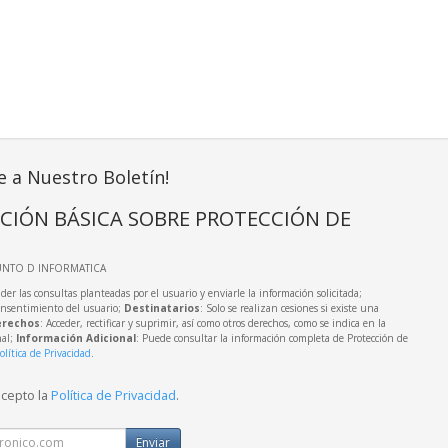
e a Nuestro Boletín!
CIÓN BÁSICA SOBRE PROTECCIÓN DE
UNTO D INFORMATICA
der las consultas planteadas por el usuario y enviarle la información solicitada;
onsentimiento del usuario;
Destinatarios
: Solo se realizan cesiones si existe una
rechos
: Acceder, rectificar y suprimir, así como otros derechos, como se indica en la
nal;
Información Adicional
: Puede consultar la información completa de Protección de
olítica de Privacidad
.
acepto la
Política de Privacidad
.
Enviar