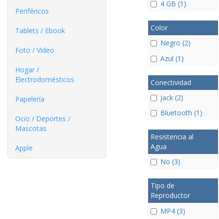
4 GB (1)
Periféricos
Color
Tablets / Ebook
Negro (2)
Foto / Video
Azul (1)
Hogar /
Electrodomésticos
Conectividad
Jack (2)
Papelería
Bluetooth (1)
Ocio / Deportes /
Mascotas
Resistencia al
Agua
Apple
No (3)
Tipo de
Reproductor
MP4 (3)