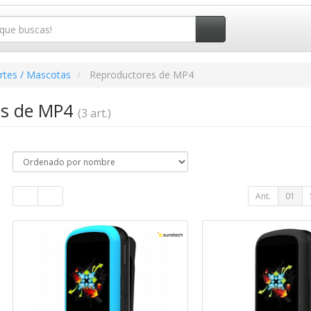
rtes / Mascotas
Reproductores de MP4
es de MP4
(3 art.)
Ant.
01