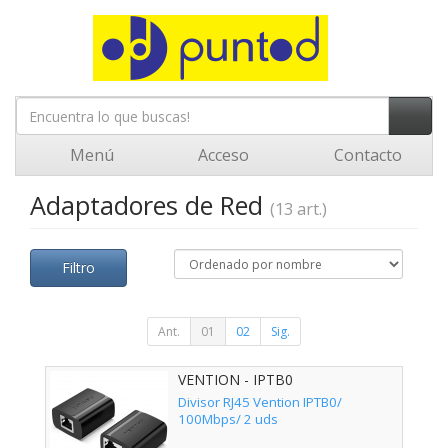
Menú
Acceso
Contacto
Adaptadores de Red
(13 art.)
Filtro
Ant.
01
02
Sig.
VENTION - IPTB0
Divisor RJ45 Vention IPTB0/
100Mbps/ 2 uds