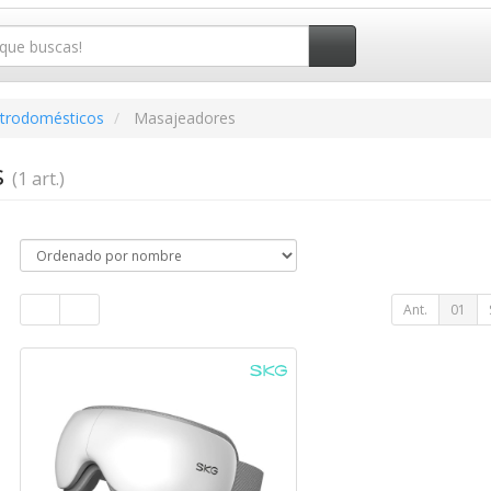
ctrodomésticos
Masajeadores
s
(1 art.)
Ant.
01