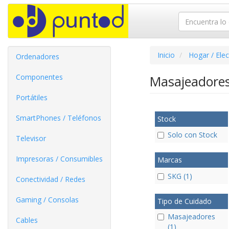
Inicio
Hogar / Ele
Ordenadores
Componentes
Masajeadore
Portátiles
SmartPhones / Teléfonos
Stock
Solo con Stock
Televisor
Impresoras / Consumibles
Marcas
SKG (1)
Conectividad / Redes
Gaming / Consolas
Tipo de Cuidado
Masajeadores
Cables
(1)