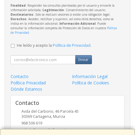
Finalidad
: Responder las consultas planteadas por el usuario y enviarle la
información solicitada;
Legitimación
: Consentimiento del usuario;
Destinatarios
: Solo se realizan cesiones si existe una obligación legal;
Derechos
: Acceder, rectificar y suprimir, así como otros derechos, como se
indica en la información adicional;
Información Adicional
: Puede
consultar la información completa de Protección de Datos en nuestra
Política
de Privacidad
.
He leído y acepto la
Política de Privacidad
.
Enviar
Contacto
Información Legal
Política Privacidad
Política de Cookies
Dónde Estamos
Contacto
Avda del Carbono, 46 Parcela 45
30369
Cartagena
,
Murcia
968 506 619
admin@puntodinformatica.com