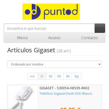
Menú
Acceso
Contacto
Artículos Gigaset
(28 art.)
Ant.
01
02
03
04
Sig.
GIGASET - S30054-H6539-R602
Teléfono Gigaset Desk 200/ Blanco