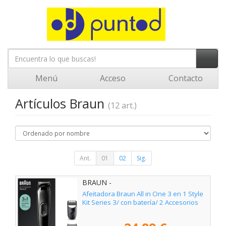
Menú
Acceso
Contacto
Artículos Braun
(12 art.)
Ant.
01
02
Sig.
BRAUN -
Afeitadora Braun All in One 3 en 1 Style
Kit Series 3/ con batería/ 2 Accesorios