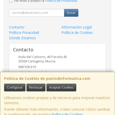
He leído y acepto la
Política de Privacidad
.
Enviar
Contacto
Información Legal
Política Privacidad
Política de Cookies
Dónde Estamos
Contacto
Avda del Carbono, 46 Parcela 45
30369
Cartagena
,
Murcia
968 506 619
admin@puntodinformatica.com
Política de Cookies de puntodinformatica.com
Configurar
Rechazar
Aceptar Cookies
Horario
09:30h a 14:00h y de 16:30h a 20:00h
Utilizamos cookies propias y de terceros para mejorar nuestros
servicios.
Puede obtener más información, o bien conocer cómo cambiar
la configuración, en nuestra
Política de Cookies
.