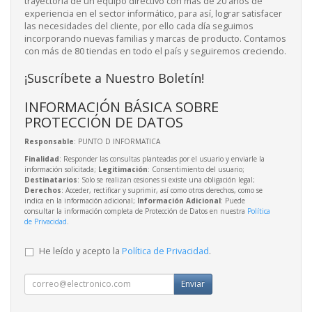
trayectoria de un equipo directivo con más de 20 años de
experiencia en el sector informático, para así, lograr satisfacer
las necesidades del cliente, por ello cada día seguimos
incorporando nuevas familias y marcas de producto. Contamos
con más de 80 tiendas en todo el país y seguiremos creciendo.
¡Suscríbete a Nuestro Boletín!
INFORMACIÓN BÁSICA SOBRE
PROTECCIÓN DE DATOS
Responsable
: PUNTO D INFORMATICA
Finalidad
: Responder las consultas planteadas por el usuario y enviarle la
información solicitada;
Legitimación
: Consentimiento del usuario;
Destinatarios
: Solo se realizan cesiones si existe una obligación legal;
Derechos
: Acceder, rectificar y suprimir, así como otros derechos, como se
indica en la información adicional;
Información Adicional
: Puede
consultar la información completa de Protección de Datos en nuestra
Política
de Privacidad
.
He leído y acepto la
Política de Privacidad
.
Enviar