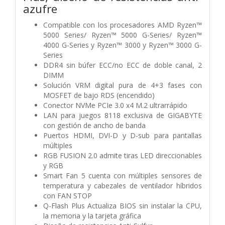
azufre
Compatible con los procesadores AMD Ryzen™
5000 Series/ Ryzen™ 5000 G-Series/ Ryzen™
4000 G-Series y Ryzen™ 3000 y Ryzen™ 3000 G-
Series
DDR4 sin búfer ECC/no ECC de doble canal, 2
DIMM
Solución VRM digital pura de 4+3 fases con
MOSFET de bajo RDS (encendido)
Conector NVMe PCIe 3.0 x4 M.2 ultrarrápido
LAN para juegos 8118 exclusiva de GIGABYTE
con gestión de ancho de banda
Puertos HDMI, DVI-D y D-sub para pantallas
múltiples
RGB FUSION 2.0 admite tiras LED direccionables
y RGB
Smart Fan 5 cuenta con múltiples sensores de
temperatura y cabezales de ventilador híbridos
con FAN STOP
Q-Flash Plus Actualiza BIOS sin instalar la CPU,
la memoria y la tarjeta gráfica