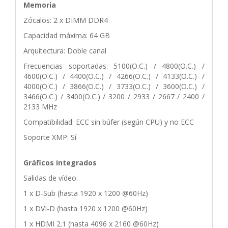
Memoria
Zócalos: 2 x DIMM DDR4
Capacidad máxima: 64 GB
Arquitectura: Doble canal
Frecuencias soportadas: 5100(O.C.) / 4800(O.C.) /
4600(O.C.) / 4400(O.C.) / 4266(O.C.) / 4133(O.C.) /
4000(O.C.) / 3866(O.C.) / 3733(O.C.) / 3600(O.C.) /
3466(O.C.) / 3400(O.C.) / 3200 / 2933 / 2667 / 2400 /
2133 MHz
Compatibilidad: ECC sin búfer (según CPU) y no ECC
Soporte XMP: Sí
Gráficos integrados
Salidas de vídeo:
1 x D-Sub (hasta 1920 x 1200 @60Hz)
1 x DVI-D (hasta 1920 x 1200 @60Hz)
1 x HDMI 2.1 (hasta 4096 x 2160 @60Hz)