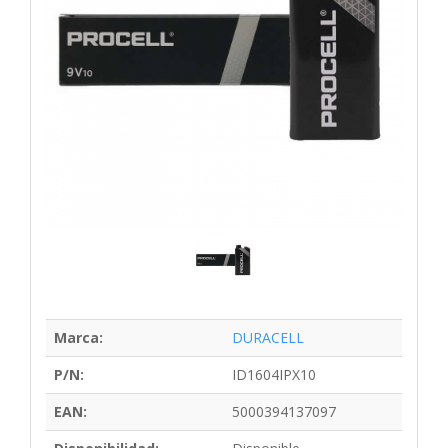
Marca:
DURACELL
P/N:
ID1604IPX10
EAN:
5000394137097