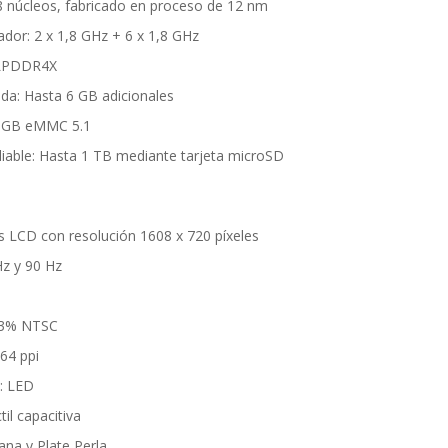
8 núcleos, fabricado en proceso de 12 nm
ador: 2 x 1,8 GHz + 6 x 1,8 GHz
 LPDDR4X
a: Hasta 6 GB adicionales
 GB eMMC 5.1
able: Hasta 1 TB mediante tarjeta microSD
as LCD con resolución 1608 x 720 píxeles
Hz y 90 Hz
 83% NTSC
64 ppi
z: LED
ctil capacitiva
ana y Plate Perla