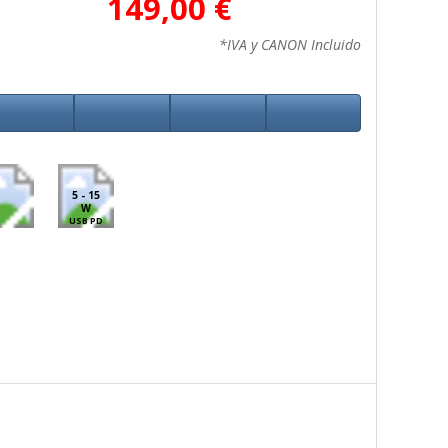
149,00 €
*IVA y CANON Incluido
5 - 15
W
USB PD