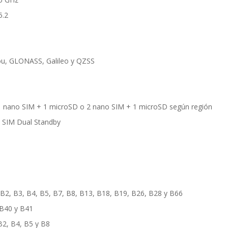
5.2
ou, GLONASS, Galileo y QZSS
1 nano SIM + 1 microSD o 2 nano SIM + 1 microSD según región
 SIM Dual Standby
B2, B3, B4, B5, B7, B8, B13, B18, B19, B26, B28 y B66
B40 y B41
2, B4, B5 y B8