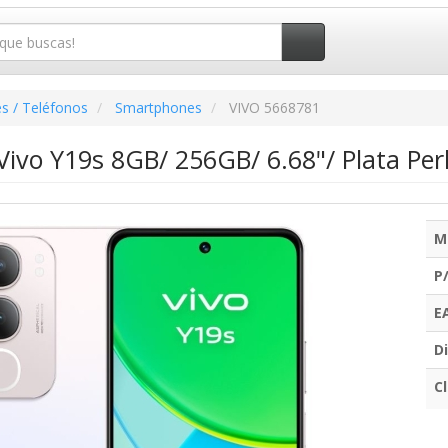
s / Teléfonos
Smartphones
VIVO 5668781
ivo Y19s 8GB/ 256GB/ 6.68"/ Plata Per
M
P
E
Di
C