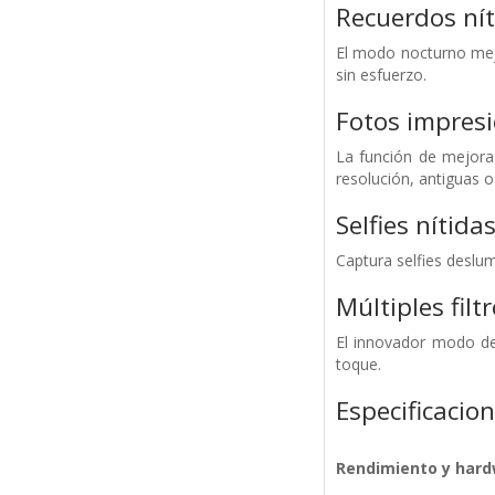
Recuerdos ní
El modo nocturno mejor
sin esfuerzo.
Fotos impres
La función de mejora 
resolución, antiguas 
Selfies nítida
Captura selfies deslu
Múltiples filt
El innovador modo de
toque.
Especificacio
Rendimiento y har