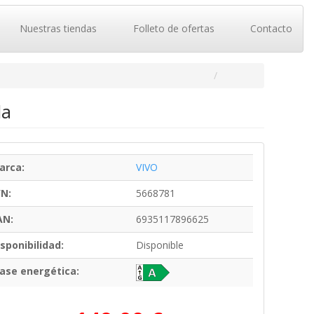
Nuestras tiendas
Folleto de ofertas
Contacto
la
arca:
VIVO
/N:
5668781
AN:
6935117896625
sponibilidad:
Disponible
lase energética: