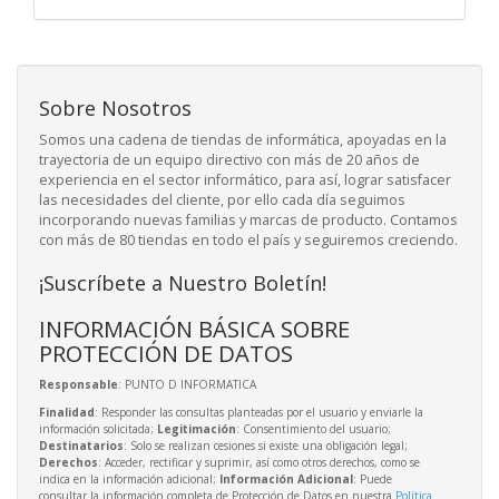
Sobre Nosotros
Somos una cadena de tiendas de informática, apoyadas en la
trayectoria de un equipo directivo con más de 20 años de
experiencia en el sector informático, para así, lograr satisfacer
las necesidades del cliente, por ello cada día seguimos
incorporando nuevas familias y marcas de producto. Contamos
con más de 80 tiendas en todo el país y seguiremos creciendo.
¡Suscríbete a Nuestro Boletín!
INFORMACIÓN BÁSICA SOBRE
PROTECCIÓN DE DATOS
Responsable
: PUNTO D INFORMATICA
Finalidad
: Responder las consultas planteadas por el usuario y enviarle la
información solicitada;
Legitimación
: Consentimiento del usuario;
Destinatarios
: Solo se realizan cesiones si existe una obligación legal;
Derechos
: Acceder, rectificar y suprimir, así como otros derechos, como se
indica en la información adicional;
Información Adicional
: Puede
consultar la información completa de Protección de Datos en nuestra
Política