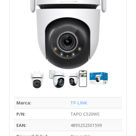
Marca:
TP-LINK
P/N:
TAPO C520WS
EAN:
4895252501599