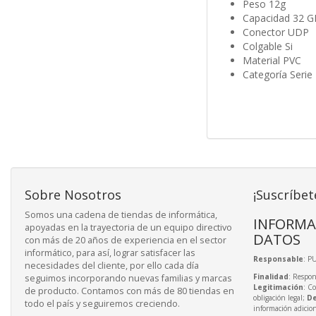
Peso 12g
Capacidad 32 G
Conector UDP
Colgable Si
Material PVC
Categoría Serie
Sobre Nosotros
¡Suscríbet
Somos una cadena de tiendas de informática,
INFORMA
apoyadas en la trayectoria de un equipo directivo
DATOS
con más de 20 años de experiencia en el sector
informático, para así, lograr satisfacer las
Responsable
: P
necesidades del cliente, por ello cada día
Finalidad
: Respon
seguimos incorporando nuevas familias y marcas
Legitimación
: C
de producto. Contamos con más de 80 tiendas en
obligación legal;
De
todo el país y seguiremos creciendo.
información adicio