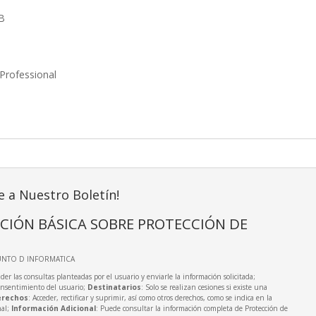
B
 Professional
e a Nuestro Boletín!
CIÓN BÁSICA SOBRE PROTECCIÓN DE
UNTO D INFORMATICA
der las consultas planteadas por el usuario y enviarle la información solicitada;
onsentimiento del usuario;
Destinatarios
: Solo se realizan cesiones si existe una
rechos
: Acceder, rectificar y suprimir, así como otros derechos, como se indica en la
nal;
Información Adicional
: Puede consultar la información completa de Protección de