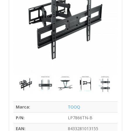
Marca:
TOOQ
P/N:
LP7866TN-B
EAN:
8433281013155