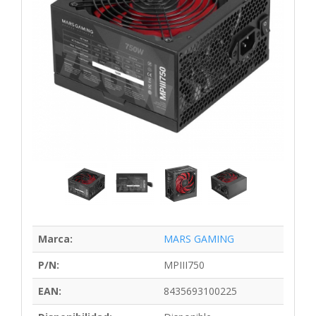
Marca:
MARS GAMING
P/N:
MPIII750
EAN:
8435693100225