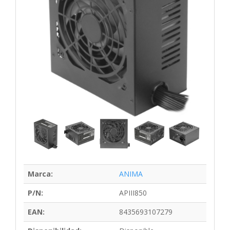
Marca:
ANIMA
P/N:
APIII850
EAN:
8435693107279