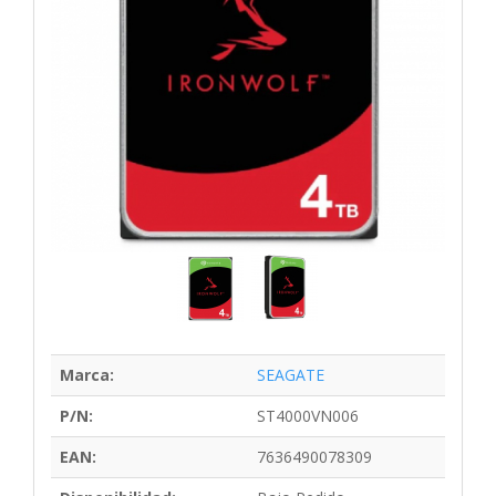
Marca:
SEAGATE
P/N:
ST4000VN006
EAN:
7636490078309