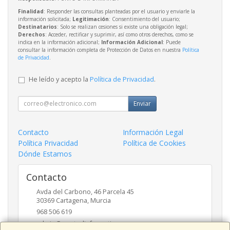
Finalidad
: Responder las consultas planteadas por el usuario y enviarle la
información solicitada;
Legitimación
: Consentimiento del usuario;
Destinatarios
: Solo se realizan cesiones si existe una obligación legal;
Derechos
: Acceder, rectificar y suprimir, así como otros derechos, como se
indica en la información adicional;
Información Adicional
: Puede
consultar la información completa de Protección de Datos en nuestra
Política
de Privacidad
.
He leído y acepto la
Política de Privacidad
.
Enviar
Contacto
Información Legal
Política Privacidad
Política de Cookies
Dónde Estamos
Contacto
Avda del Carbono, 46 Parcela 45
30369
Cartagena
,
Murcia
968 506 619
admin@puntodinformatica.com