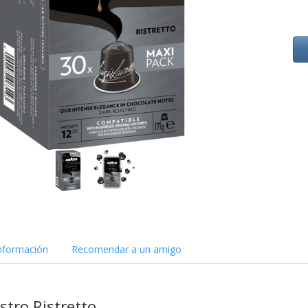
nformación
Recomendar a un amigo
tro Ristretto