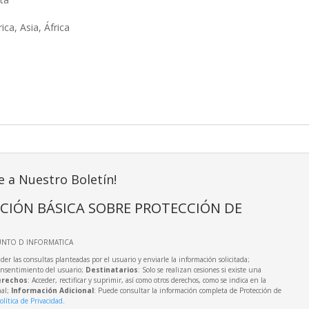
ca, Asia, África
e a Nuestro Boletín!
CIÓN BÁSICA SOBRE PROTECCIÓN DE
UNTO D INFORMATICA
der las consultas planteadas por el usuario y enviarle la información solicitada;
onsentimiento del usuario;
Destinatarios
: Solo se realizan cesiones si existe una
rechos
: Acceder, rectificar y suprimir, así como otros derechos, como se indica en la
nal;
Información Adicional
: Puede consultar la información completa de Protección de
olítica de Privacidad
.