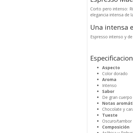
Corto pero intenso: R
elegancia intensa de 
Una intensa e
Espresso intenso y de
Especificacio
Aspecto
Color dorado
Aroma
Intenso
Sabor
De gran cuerpo
Notas aromát
Chocolate y ca
Tueste
Oscuro/tambor 
Composición
Arábica y Robus