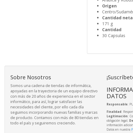
Origen
Centro/Sudaméri
Cantidad neta
171 g
Cantidad
30 Capsulas
Sobre Nosotros
¡Suscríbet
Somos una cadena de tiendas de informática,
INFORMA
apoyadas en la trayectoria de un equipo directivo
DATOS
con más de 20 años de experiencia en el sector
informático, para así, lograr satisfacer las
Responsable
: P
necesidades del cliente, por ello cada día
Finalidad
: Respon
seguimos incorporando nuevas familias y marcas
Legitimación
: C
de producto. Contamos con más de 80 tiendas en
obligación legal;
De
todo el país y seguiremos creciendo.
información adicio
Datos en nuestra
P