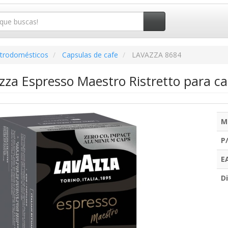
ctrodomésticos
Capsulas de cafe
LAVAZZA 8684
zza Espresso Maestro Ristretto para ca
M
P
E
Di