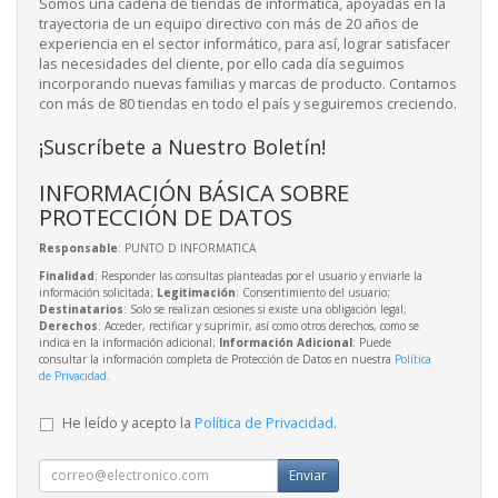
Somos una cadena de tiendas de informática, apoyadas en la
trayectoria de un equipo directivo con más de 20 años de
experiencia en el sector informático, para así, lograr satisfacer
las necesidades del cliente, por ello cada día seguimos
incorporando nuevas familias y marcas de producto. Contamos
con más de 80 tiendas en todo el país y seguiremos creciendo.
¡Suscríbete a Nuestro Boletín!
INFORMACIÓN BÁSICA SOBRE
PROTECCIÓN DE DATOS
Responsable
: PUNTO D INFORMATICA
Finalidad
: Responder las consultas planteadas por el usuario y enviarle la
información solicitada;
Legitimación
: Consentimiento del usuario;
Destinatarios
: Solo se realizan cesiones si existe una obligación legal;
Derechos
: Acceder, rectificar y suprimir, así como otros derechos, como se
indica en la información adicional;
Información Adicional
: Puede
consultar la información completa de Protección de Datos en nuestra
Política
de Privacidad
.
He leído y acepto la
Política de Privacidad
.
Enviar