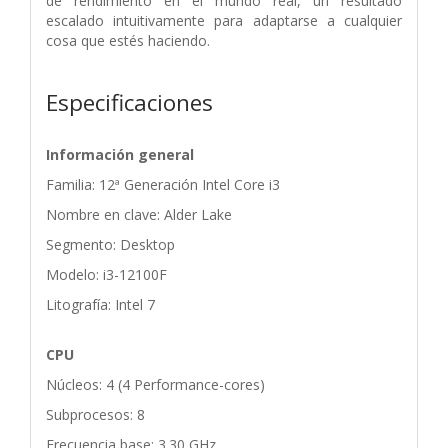
de rendimiento en el mundo real, un resultado
escalado intuitivamente para adaptarse a cualquier
cosa que estés haciendo.
Especificaciones
Información general
Familia: 12ª Generación Intel Core i3
Nombre en clave: Alder Lake
Segmento: Desktop
Modelo: i3-12100F
Litografía: Intel 7
CPU
Núcleos: 4 (4 Performance-cores)
Subprocesos: 8
Frecuencia base: 3.30 GHz