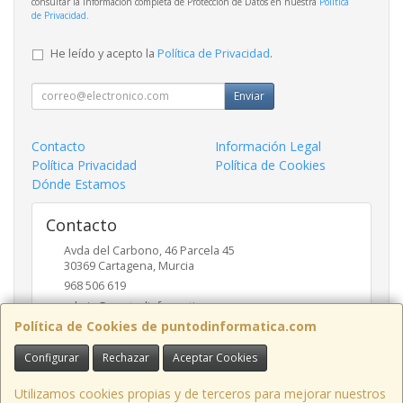
consultar la información completa de Protección de Datos en nuestra
Política
de Privacidad
.
He leído y acepto la
Política de Privacidad
.
Enviar
Contacto
Información Legal
Política Privacidad
Política de Cookies
Dónde Estamos
Contacto
Avda del Carbono, 46 Parcela 45
30369
Cartagena
,
Murcia
968 506 619
admin@puntodinformatica.com
Política de Cookies de puntodinformatica.com
Configurar
Rechazar
Aceptar Cookies
Horario
09:30h a 14:00h y de 16:30h a 20:00h
Utilizamos cookies propias y de terceros para mejorar nuestros