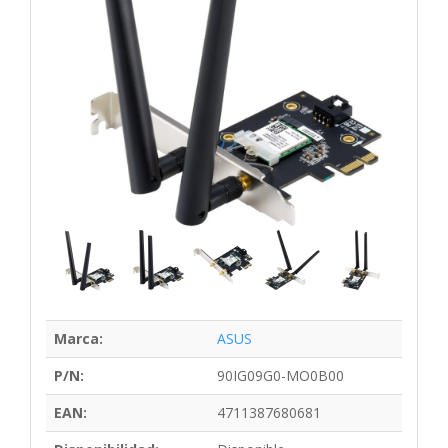
Marca:
ASUS
P/N:
90IG09G0-MO0B00
EAN:
4711387680681