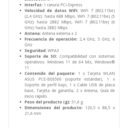
Interfaz:
1 ranura PCI-Express
Velocidad de datos WiFi:
WiFi 7 (802.11be)
(2,4 GHz): hasta 688 Mbps,
WiFi 7 (802.11be) (5
GHz): hasta 2882 Mbps,
WiFi 7 (802.11be) (6
GHz): hasta 2882 Mbps
Antena:
Antena externa x 2
Frecuencia de operación:
2,4 GHz,
5 GHz,
6
GHz
Seguridad:
WPA3
Soporte de SO:
Compatibilidad con sistemas
operativos: Windows 11 de 64 bits,
Windows®
11
Contenido del paquete:
1 x Tarjeta WLAN
ASUS PCE-BE6500 (soporte estándar),
1 x
Soporte de perfil bajo,
1 x Cable USB de placa
base,
Tarjeta de garantía,
2 x Antena,
Guía de
inicio rápido
Peso del producto (g):
51,6 g
Dimensiones del producto:
120,5 x 88,5 x
21,6 mm