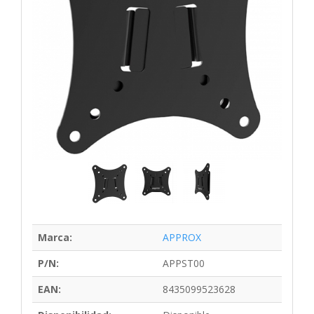
Marca:
APPROX
P/N:
APPST00
EAN:
8435099523628