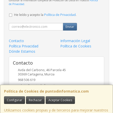
consultar la información completa de Protección de Datos en nuestra
Política
de Privacidad
.
He leído y acepto la
Política de Privacidad
.
Enviar
Contacto
Información Legal
Política Privacidad
Política de Cookies
Dónde Estamos
Contacto
Avda del Carbono, 46 Parcela 45
30369
Cartagena
,
Murcia
968 506 619
admin@puntodinformatica.com
Política de Cookies de puntodinformatica.com
Configurar
Rechazar
Aceptar Cookies
Horario
09:30h a 14:00h y de 16:30h a 20:00h
Utilizamos cookies propias y de terceros para mejorar nuestros