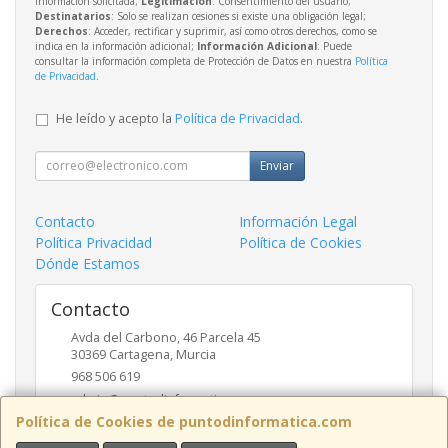
información solicitada;
Legitimación
: Consentimiento del usuario;
Destinatarios
: Solo se realizan cesiones si existe una obligación legal;
Derechos
: Acceder, rectificar y suprimir, así como otros derechos, como se
indica en la información adicional;
Información Adicional
: Puede
consultar la información completa de Protección de Datos en nuestra
Política
de Privacidad
.
He leído y acepto la
Política de Privacidad
.
Enviar
Contacto
Información Legal
Política Privacidad
Política de Cookies
Dónde Estamos
Contacto
Avda del Carbono, 46 Parcela 45
30369
Cartagena
,
Murcia
968 506 619
admin@puntodinformatica.com
Política de Cookies de puntodinformatica.com