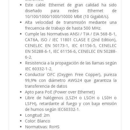
Este cable Ethernet de gran calidad ha sido
diseñado para redes Ethernet de
10/100/1000/1000/10000 Mbit (10 Gigabit/s).
Alta velocidad de transmisión mediante una
frecuencia de trabajo de hasta 500 MHz.
Cumple las Normativas ANSI / TIA / EIA 568-B-1,
CAT6A, ISO / IEC 11801 CLASE E (2nd Edition),
CENELEC EN 50173-1, IEC 61156-5, CENELEC
EN 50288-6-1, IEC 61156-6, CENELEC EN 50288-
6-2.
Resistencia a la propagación de las llamas según
IEC 60332-1-2.
Conductor OFC (Oxygen Free Copper), pureza
99,9% con diámetro AWG24 que garantiza la
transferencia de datos
Apto para PoE (Power over Ethernet)
Libre de halógenos (LSZH o LSOH o LS0H o
LSFH), retardante al fuego y con baja emisión
de humos según IEC60332-1.
Longitud: 2m
Color: Blanco
Normativas: RoHS